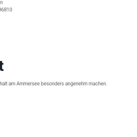
en
 96810
t
fenthalt am Ammersee besonders angenehm machen.