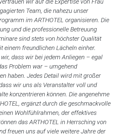
vertrauen wir auf die Expertise von Frau
Seit
gagierten Team, die nahezu unser
Kord
rogramm im ARTHOTEL organisieren. Die
ges
tung und die professionelle Betreuung
sorg
inare sind stets von höchster Qualität
währ
 einem freundlichen Lächeln einher.
und 
wir, dass wir bei jedem Anliegen – egal
Beso
n das Problem war – umgehend
wie
en haben. Jedes Detail wird mit großer
Unte
dass wir uns als Veranstalter voll und
Sorg
alte konzentrieren können. Die angenehme
ganz
OTEL, ergänzt durch die geschmackvolle
Atm
 einen Wohlfühlrahmen, der effektives
Einr
 können das ARTHOTEL in Herrsching von
Lern
d freuen uns auf viele weitere Jahre der
Herz