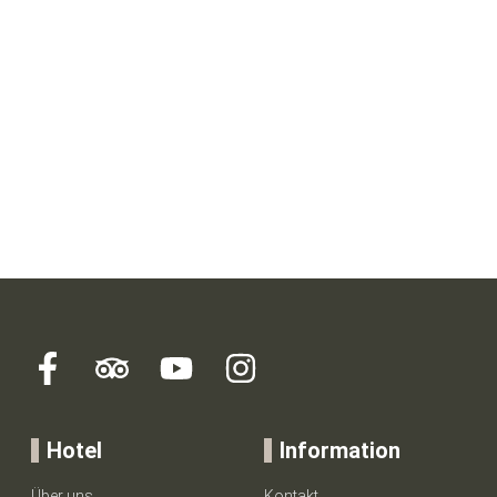
Kontaktieren Sie uns für Buchungen, Fragen oder
individuelle Wünsche – wir freuen uns auf Sie.
INFOS & RESERVIERUNG
+49 (0) 8152 96810
Hotel
Information
Über uns
Kontakt